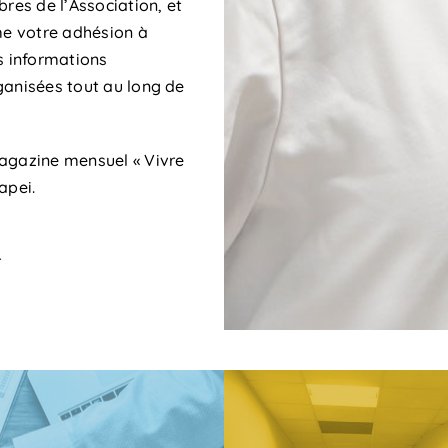
bres de l’Association, et
rme votre adhésion à
s informations
ganisées tout au long de
agazine mensuel « Vivre
apei.
r