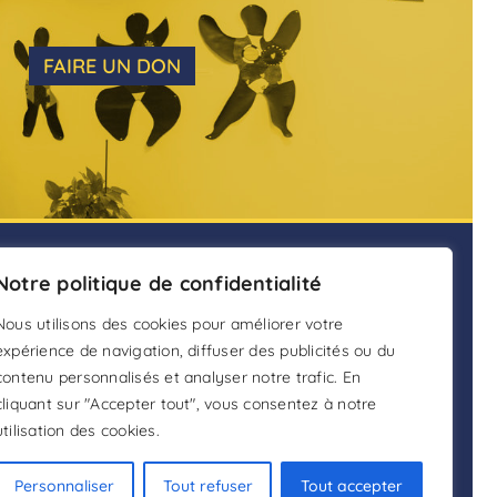
FAIRE UN DON
ENTS
Notre politique de confidentialité
ADHÉSION
nain.fr
Nous utilisons des cookies pour améliorer votre
FAIRE UN DON
expérience de navigation, diffuser des publicités ou du
contenu personnalisés et analyser notre trafic. En
DEVENIR BÉNÉVOLE
cliquant sur "Accepter tout", vous consentez à notre
utilisation des cookies.
Personnaliser
Tout refuser
Tout accepter