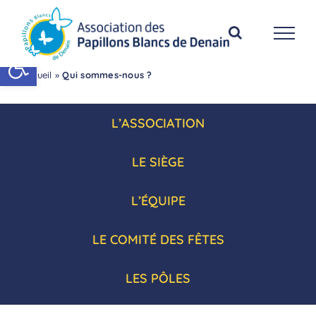
Passer
au
contenu
Ouvrir la barre d’outils
Accueil
»
Qui sommes-nous ?
L’ASSOCIATION
LE SIÈGE
L’ÉQUIPE
LE COMITÉ DES FÊTES
LES PÔLES