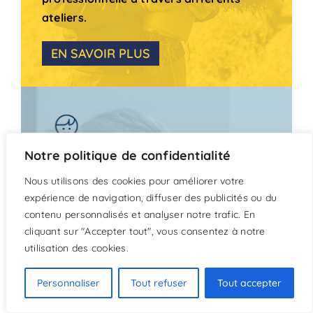
ateliers.
EN SAVOIR PLUS
Notre politique de confidentialité
Nous utilisons des cookies pour améliorer votre
Pôle Enfance
expérience de navigation, diffuser des publicités ou du
contenu personnalisés et analyser notre trafic. En
Le pôle enfance s’organise autour de
cliquant sur "Accepter tout", vous consentez à notre
divers services qui participent à
utilisation des cookies.
l’accompagnement de l’enfant et de
l’adolescent accueillis.
Personnaliser
Tout refuser
Tout accepter