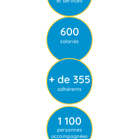
et services
600
salariés
+ de 355
adhérents
1 100
personnes
accompagnées