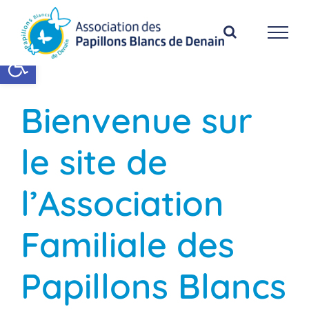
Passer
au
contenu
Ouvrir la barre d’outils
Bienvenue sur
le site de
l’Association
Familiale des
Papillons Blancs