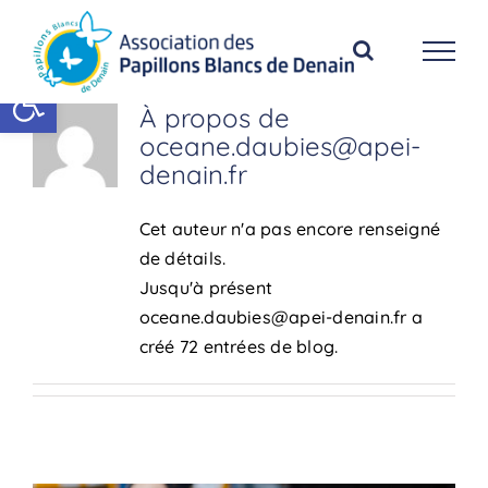
Passer
au
contenu
Ouvrir la barre d’outils
À propos de
oceane.daubies@apei-
denain.fr
Cet auteur n'a pas encore renseigné
de détails.
Jusqu'à présent
oceane.daubies@apei-denain.fr a
créé 72 entrées de blog.