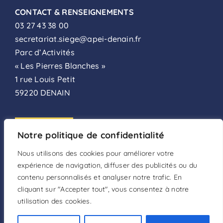
CONTACT & RENSEIGNEMENTS
03 27 43 38 00
secretariat.siege@apei-denain.fr
Parc d’Activités
« Les Pierres Blanches »
1 rue Louis Petit
59220 DENAIN
ADHÉSION
Notre politique de confidentialité
FAIRE UN DON
Nous utilisons des cookies pour améliorer votre
expérience de navigation, diffuser des publicités ou du
DEVENIR BÉNÉVOLE
contenu personnalisés et analyser notre trafic. En
cliquant sur "Accepter tout", vous consentez à notre
utilisation des cookies.
Mentions légales
–
Politique de confidentialité
–
Conditions d’utilisation