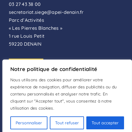
03 27 43 38 00
secretariat.siege@apei-denain.fr
Parc d’Activités
« Les Pierres Blanches »
1 rue Louis Petit
59220 DENAIN
ADHÉSION
Notre politique de confidentialité
FAIRE UN DON
Nous utilisons des cookies pour améliorer votre
expérience de navigation, diffuser des publicités ou du
DEVENIR BÉNÉVOLE
contenu personnalisés et analyser notre trafic. En
cliquant sur "Accepter tout", vous consentez à notre
utilisation des cookies.
Mentions légales
–
Politique de confidentialité
–
Conditions d’utilisation
Personnaliser
Tout refuser
Tout accepter