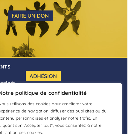
FAIRE UN DON
ENTS
ADHÉSION
nain.fr
FAIRE UN DON
Notre politique de confidentialité
Nous utilisons des cookies pour améliorer votre
DEVENIR BÉNÉVOLE
expérience de navigation, diffuser des publicités ou du
contenu personnalisés et analyser notre trafic. En
cliquant sur "Accepter tout", vous consentez à notre
utilisation des cookies.