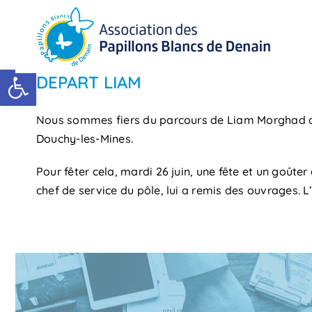
Passer
au
contenu
Ouvrir la barre d’outils
DEPART LIAM
Nous sommes fiers du parcours de Liam Morghad qui r
Douchy-les-Mines.
Pour fêter cela, mardi 26 juin, une fête et un goûter
chef de service du pôle, lui a remis des ouvrages. 