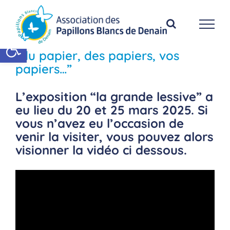
Passer
au
contenu
Ouvrir la barre d’outils
“du papier, des papiers, vos
papiers…”
L’exposition “la grande lessive” a
eu lieu du 20 et 25 mars 2025. Si
vous n’avez eu l’occasion de
venir la visiter, vous pouvez alors
visionner la vidéo ci dessous.