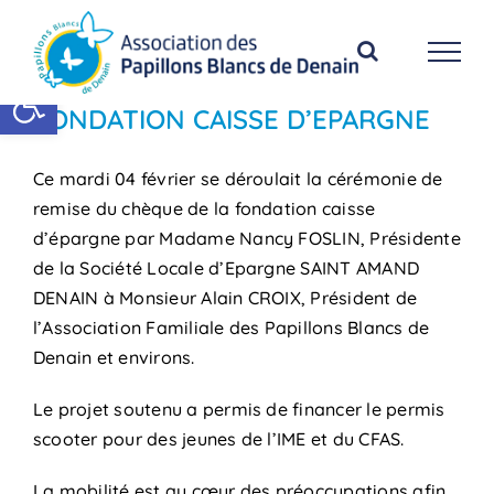
Passer
au
contenu
Ouvrir la barre d’outils
FONDATION CAISSE D’EPARGNE
Ce mardi 04 février se déroulait la cérémonie de
remise du chèque de la fondation caisse
d’épargne par Madame Nancy FOSLIN, Présidente
de la Société Locale d’Epargne SAINT AMAND
DENAIN à Monsieur Alain CROIX, Président de
l’Association Familiale des Papillons Blancs de
Denain et environs.
Le projet soutenu a permis de financer le permis
scooter pour des jeunes de l’IME et du CFAS.
La mobilité est au cœur des préoccupations afin