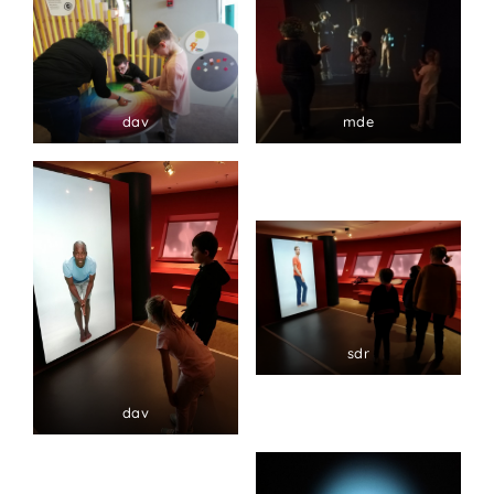
dav
mde
sdr
dav