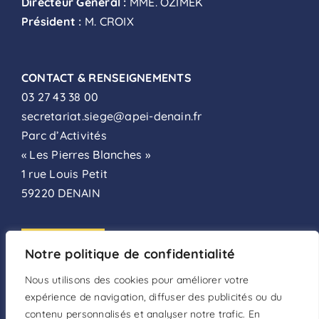
Directeur Général :
MME. OZIMEK
Président :
M. CROIX
CONTACT & RENSEIGNEMENTS
03 27 43 38 00
secretariat.siege@apei-denain.fr
Parc d’Activités
« Les Pierres Blanches »
1 rue Louis Petit
59220 DENAIN
ADHÉSION
Notre politique de confidentialité
FAIRE UN DON
Nous utilisons des cookies pour améliorer votre
expérience de navigation, diffuser des publicités ou du
DEVENIR BÉNÉVOLE
contenu personnalisés et analyser notre trafic. En