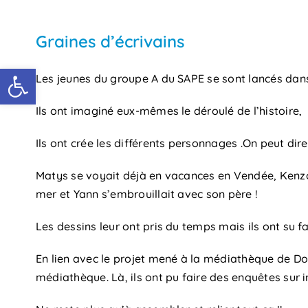
Passer
au
Graines d’écrivains
contenu
Ouvrir la barre d’outils
Les jeunes du groupe A du SAPE se sont lancés dans l
Ils ont imaginé eux-mêmes le déroulé de l’histoire, l
Ils ont crée les différents personnages .On peut di
Matys se voyait déjà en vacances en Vendée, Kenzo 
mer et Yann s’embrouillait avec son père !
Les dessins leur ont pris du temps mais ils ont su f
En lien avec le projet mené à la médiathèque de Dou
médiathèque. Là, ils ont pu faire des enquêtes sur 