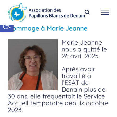
Passer
au
contenu
Ouvrir la barre d’outils
Hommage à Marie Jeanne
Marie Jeanne
nous a quitté le
26 avril 2025.
Après avoir
travaillé à
l’ESAT de
Denain plus de
30 ans, elle fréquentait le Service
Accueil temporaire depuis octobre
2023.