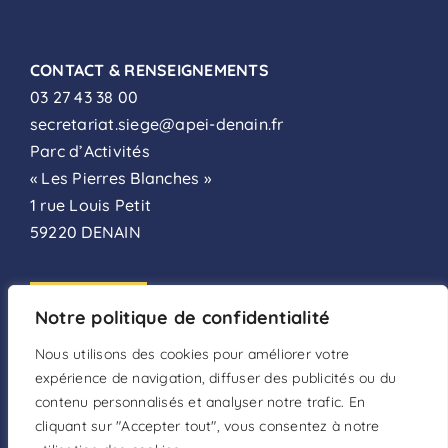
CONTACT & RENSEIGNEMENTS
03 27 43 38 00
secretariat.siege@apei-denain.fr
Parc d’Activités
« Les Pierres Blanches »
1 rue Louis Petit
59220 DENAIN
ADHÉSION
Notre politique de confidentialité
FAIRE UN DON
Nous utilisons des cookies pour améliorer votre
expérience de navigation, diffuser des publicités ou du
DEVENIR BÉNÉVOLE
contenu personnalisés et analyser notre trafic. En
cliquant sur "Accepter tout", vous consentez à notre