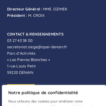
Directeur Général :
MME. OZIMEK
Président :
M. CROIX
CONTACT & RENSEIGNEMENTS
03 27 43 38 00
secretariat.siege@apei-denain.fr
Parc d’Activités
« Les Pierres Blanches »
1 rue Louis Petit
59220 DENAIN
ADHÉSION
Notre politique de confidentialité
FAIRE UN DON
Nous utilisons des cookies pour améliorer votre