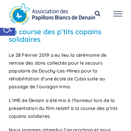
Passer
au
contenu
Ouvrir la barre d’outils
La course des p’tits copains
solidaires
Le 28 Février 2019 a eu lieu la cérémonie de
remise des dons collectés pour le secours
populaire de Douchy-Les-Mines pour la
réhabilitation d’une école de Cuba suite au
passage de l’ouragan Irma.
L’IME de Denain a été mis à l’honneur lors de la
présentation du film relatif à la course des p’tits
copains solidaires.
Nous sommes attendus l’an prochain et nous