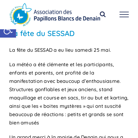
Passer
au
contenu
Ouvrir la barre d’outils
La fête du SESSAD
La fête du SESSAD a eu lieu samedi 25 mai.
La météo a été clémente et les participants,
enfants et parents, ont profité de la
manifestation avec beaucoup d’enthousiasme.
Structures gonflables et jeux anciens, stand
maquillage et course en sacs, tir au but et karting,
ainsi que les « boites mystères » qui ont suscité
beaucoup de réactions : petits et grands se sont
bien amusés
Un grand merci à la mairie de Denain qui nous a