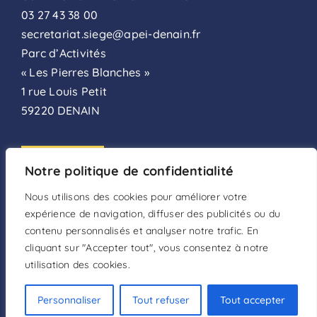
03 27 43 38 00
secretariat.siege@apei-denain.fr
Parc d’Activités
« Les Pierres Blanches »
1 rue Louis Petit
59220 DENAIN
ADHÉSION
Notre politique de confidentialité
FAIRE UN DON
Nous utilisons des cookies pour améliorer votre
expérience de navigation, diffuser des publicités ou du
DEVENIR BÉNÉVOLE
contenu personnalisés et analyser notre trafic. En
cliquant sur "Accepter tout", vous consentez à notre
utilisation des cookies.
Mentions légales
–
Politique de confidentialité
–
Conditions d’utilisation
Personnaliser
Tout refuser
Tout accepter