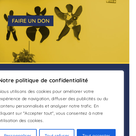
FAIRE UN DON
ENTS
Notre politique de confidentialité
ADHÉSION
nain.fr
Nous utilisons des cookies pour améliorer votre
FAIRE UN DON
expérience de navigation, diffuser des publicités ou du
contenu personnalisés et analyser notre trafic. En
DEVENIR BÉNÉVOLE
cliquant sur "Accepter tout", vous consentez à notre
utilisation des cookies.
Personnaliser
Tout refuser
Tout accepter