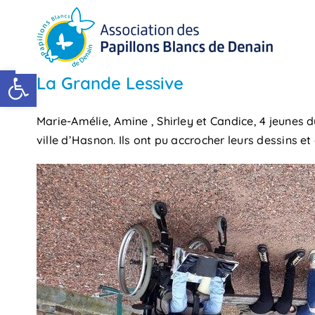
Passer
au
contenu
Ouvrir la barre d’outils
La Grande Lessive
Marie-Amélie, Amine , Shirley et Candice, 4 jeunes d
ville d’Hasnon. Ils ont pu accrocher leurs dessins e