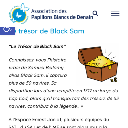
Passer
au
contenu
Ouvrir la barre d’outils
Le trésor de Black Sam
“Le Trésor de Black Sam”
Connaissez-vous l’histoire
vraie de Samuel Bellamy
alias Black Sam. Il captura
plus de 50 navires. Sa
disparition lors d’une tempête en 1717 au large du
Cap Cod, alors qu’il transportait des trésors de 53
navires, contribua à la légende… »
A l’Espace Ernest Janiot, plusieurs équipes du
SAT, du SAJ et de l’IME se sont alors mis à la