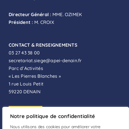
Directeur Général :
MME. OZIMEK
Président :
M. CROIX
CONTACT & RENSEIGNEMENTS
03 27 43 38 00
secretariat.siege@apei-denain.fr
Parc d’Activités
« Les Pierres Blanches »
1 rue Louis Petit
59220 DENAIN
ADHÉSION
Notre politique de confidentialité
FAIRE UN DON
Nous utilisons des cookies pour améliorer votre