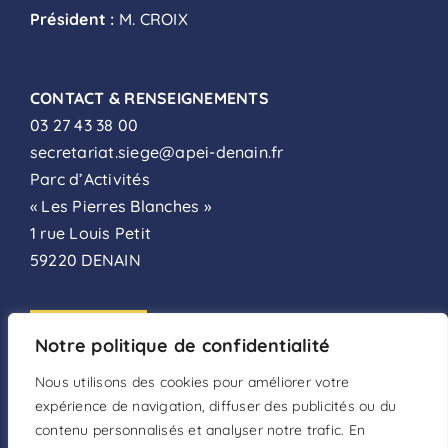
Président :
M. CROIX
CONTACT & RENSEIGNEMENTS
03 27 43 38 00
secretariat.siege@apei-denain.fr
Parc d’Activités
« Les Pierres Blanches »
1 rue Louis Petit
59220 DENAIN
ADHÉSION
Notre politique de confidentialité
FAIRE UN DON
Nous utilisons des cookies pour améliorer votre
expérience de navigation, diffuser des publicités ou du
DEVENIR BÉNÉVOLE
contenu personnalisés et analyser notre trafic. En