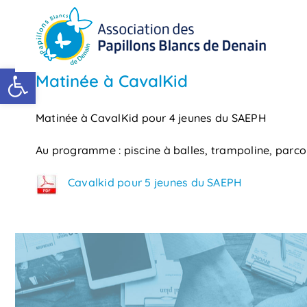
Passer
au
contenu
Ouvrir la barre d’outils
Matinée à CavalKid
Matinée à CavalKid pour 4 jeunes du SAEPH
Au programme : piscine à balles, trampoline, parco
Cavalkid pour 5 jeunes du SAEPH