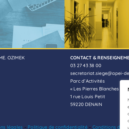
ME. OZIMEK
CONTACT & RENSEIGNEM
03 27 43 38 00
secretariat.siege@apei-de
Parc d’Activités
« Les Pierres Blanches »
1 rue Louis Petit
59220 DENAIN
ns légales
–
Politique de confidentialité
–
Conditions d’util