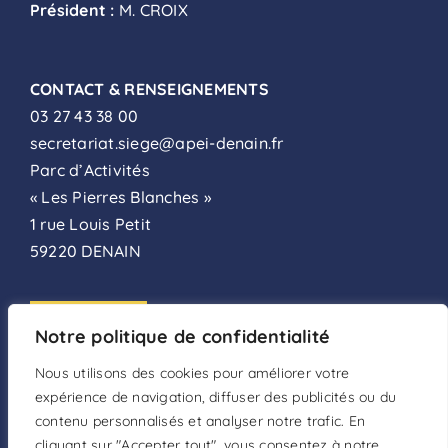
Président :
M. CROIX
CONTACT & RENSEIGNEMENTS
03 27 43 38 00
secretariat.siege@apei-denain.fr
Parc d’Activités
« Les Pierres Blanches »
1 rue Louis Petit
59220 DENAIN
ADHÉSION
Notre politique de confidentialité
FAIRE UN DON
Nous utilisons des cookies pour améliorer votre
expérience de navigation, diffuser des publicités ou du
DEVENIR BÉNÉVOLE
contenu personnalisés et analyser notre trafic. En
cliquant sur "Accepter tout", vous consentez à notre