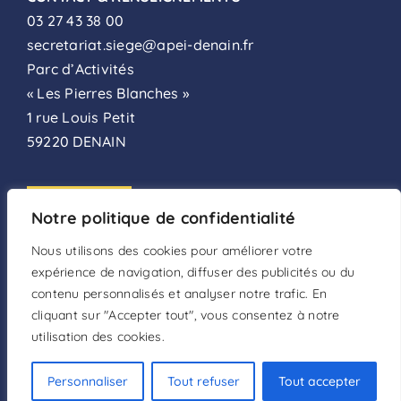
03 27 43 38 00
secretariat.siege@apei-denain.fr
Parc d’Activités
« Les Pierres Blanches »
1 rue Louis Petit
59220 DENAIN
ADHÉSION
Notre politique de confidentialité
FAIRE UN DON
Nous utilisons des cookies pour améliorer votre
expérience de navigation, diffuser des publicités ou du
DEVENIR BÉNÉVOLE
contenu personnalisés et analyser notre trafic. En
cliquant sur "Accepter tout", vous consentez à notre
utilisation des cookies.
Mentions légales
–
Politique de confidentialité
–
Conditions d’utilisation
Personnaliser
Tout refuser
Tout accepter