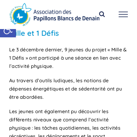
Passer
au
contenu
Ouvrir la barre d’outils
Mille et 1 Défis
Le 3 décembre dernier, 9 jeunes du projet « Mille &
1 Défis » ont participé à une séance en lien avec
l’activité physique.
Au travers d’outils ludiques, les notions de
dépenses énergétiques et de sédentarité ont pu
être abordées.
Les jeunes ont également pu découvrir les
différents niveaux que comprend l’activité
physique : les tâches quotidiennes, les activités
récréatives, les déplacements et le sport.