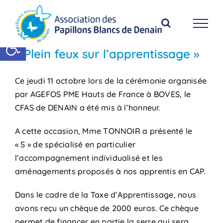
Passer
au
contenu
Ouvrir la barre d’outils
« Plein feux sur l’apprentissage »
Ce jeudi 11 octobre lors de la cérémonie organisée
par AGEFOS PME Hauts de France à BOVES, le
CFAS de DENAIN a été mis à l’honneur.
A cette occasion, Mme TONNOIR a présenté le
« S » de spécialisé en particulier
l’accompagnement individualisé et les
aménagements proposés à nos apprentis en CAP.
Dans le cadre de la Taxe d’Apprentissage, nous
avons reçu un chèque de 2000 euros. Ce chèque
permet de financer en partie la serre qui sera