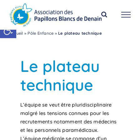
Passer
au
contenu
Ouvrir la barre d’outils
Accueil
»
Pôle Enfance
»
Le plateau technique
Le plateau
technique
L’équipe se veut être pluridisciplinaire
malgré les tensions connues pour les
recrutements notamment des médecins
et les personnels paramédicaux.
L’équipe médicale se compose d’un