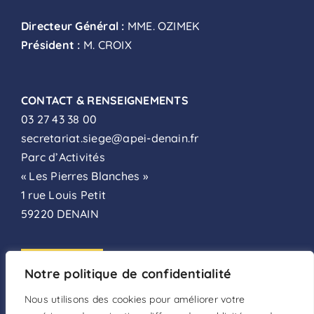
Directeur Général :
MME. OZIMEK
Président :
M. CROIX
CONTACT & RENSEIGNEMENTS
03 27 43 38 00
secretariat.siege@apei-denain.fr
Parc d’Activités
« Les Pierres Blanches »
1 rue Louis Petit
59220 DENAIN
ADHÉSION
Notre politique de confidentialité
FAIRE UN DON
Nous utilisons des cookies pour améliorer votre