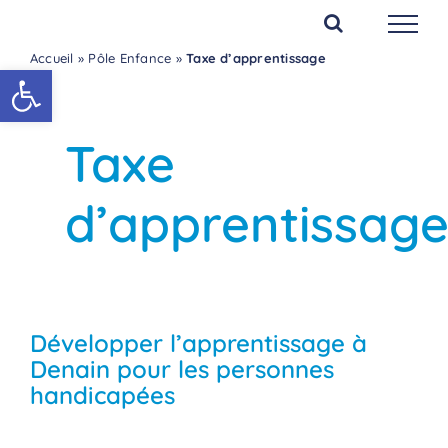
Passer
au
Accueil
»
Pôle Enfance
»
Taxe d’apprentissage
contenu
Ouvrir la barre d’outils
Taxe
d’apprentissag
Développer l’apprentissage à
Denain pour les personnes
handicapées