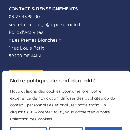
CONTACT & RENSEIGNEMENTS
03 27 43 38 00
secretariat.siege@apei-denain.fr
Parc d’Activités
« Les Pierres Blanches »
1 rue Louis Petit
59220 DENAIN
ADHÉSION
Notre politique de confidentialité
FAIRE UN DON
Nous utilisons des cookies pour améliorer votre
expérience de navigation, diffuser des publicités ou du
DEVENIR BÉNÉVOLE
contenu personnalisés et analyser notre trafic. En
cliquant sur "Accepter tout", vous consentez à notre
utilisation des cookies.
Mentions légales
–
Politique de confidentialité
–