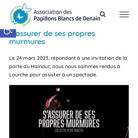
Passer
au
contenu
Ouvrir la barre d’outils
S’assurer de ses propres
murmures
Le 24 mars 2023, répondant à une invitation de la
porte du Hainaut, nous nous sommes rendus à
Lourche pour assister à un spectacle.