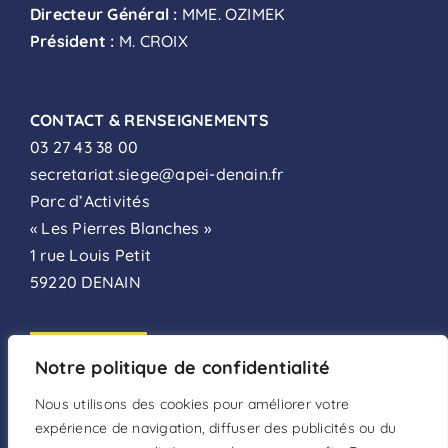
Directeur Général :
MME. OZIMEK
Président :
M. CROIX
CONTACT & RENSEIGNEMENTS
03 27 43 38 00
secretariat.siege@apei-denain.fr
Parc d’Activités
« Les Pierres Blanches »
1 rue Louis Petit
59220 DENAIN
ADHÉSION
Notre politique de confidentialité
FAIRE UN DON
Nous utilisons des cookies pour améliorer votre
expérience de navigation, diffuser des publicités ou du