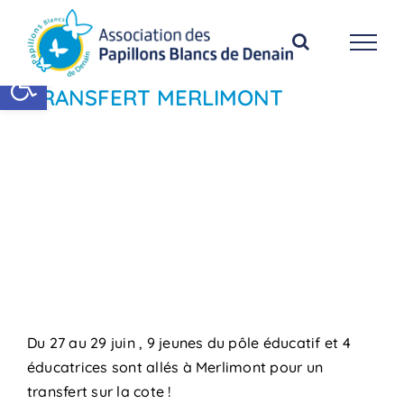
Passer
au
contenu
Ouvrir la barre d’outils
TRANSFERT MERLIMONT
Lecteur
Media error: Format(s) not supported or source(s) not found
vidéo
Télécharger le fichier: https://ime-denain.fr/wp-
content/uploads/2018/07/film-transfert-2018.mp4?_=1
Du 27 au 29 juin , 9 jeunes du pôle éducatif et 4
éducatrices sont allés à Merlimont pour un
transfert sur la cote !