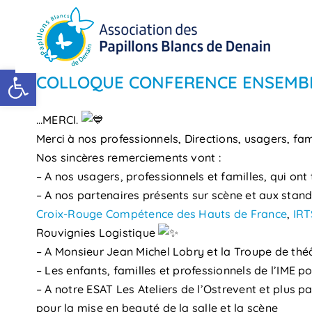
Passer
au
contenu
Ouvrir la barre d’outils
COLLOQUE CONFERENCE ENSEMB
…MERCI.
Merci à nos professionnels, Directions, usagers, fam
Nos sincères remerciements vont :
– A nos usagers, professionnels et familles, qui on
– A nos partenaires présents sur scène et aux stand
Croix-Rouge Compétence des Hauts de France
,
IRT
Rouvignies Logistique
– A Monsieur Jean Michel Lobry et la Troupe de théâ
– Les enfants, familles et professionnels de l’IME p
– A notre ESAT Les Ateliers de l’Ostrevent et plus 
pour la mise en beauté de la salle et la scène