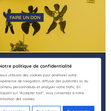
FAIRE UN DON
ENTS
Notre politique de confidentialité
ADHÉSION
nain.fr
Nous utilisons des cookies pour améliorer votre
FAIRE UN DON
expérience de navigation, diffuser des publicités ou du
contenu personnalisés et analyser notre trafic. En
DEVENIR BÉNÉVOLE
cliquant sur "Accepter tout", vous consentez à notre
utilisation des cookies.