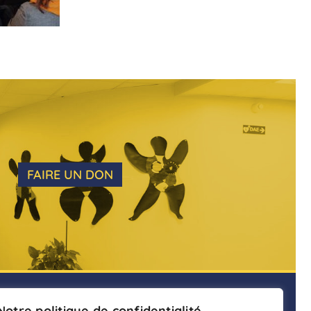
FAIRE UN DON
ENTS
Notre politique de confidentialité