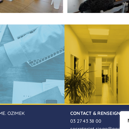
ME. OZIMEK
CONTACT & RENSEIGNEM
03 27 43 38 00
secretariat.siege@apei-de