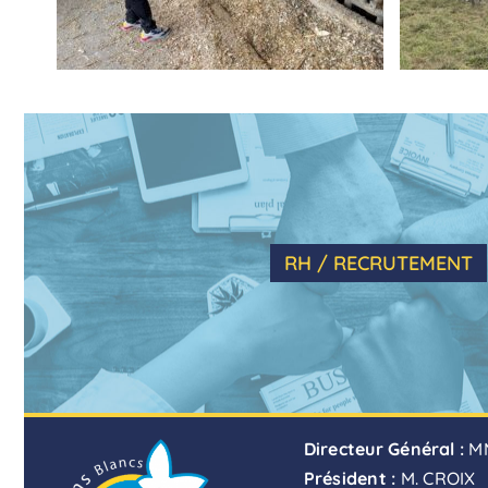
RH / RECRUTEMENT
Directeur Général :
M
Président :
M. CROIX