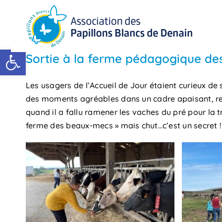
Passer
au
contenu
Ouvrir la barre d’outils
Sortie à la ferme pédagogique de
Les usagers de l’Accueil de Jour étaient curieux de 
des moments agréables dans un cadre apaisant, re
quand il a fallu ramener les vaches du pré pour la tr
ferme des beaux-mecs » mais chut…c’est un secret !